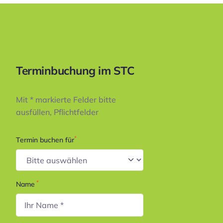
Terminbuchung im STC
Mit * markierte Felder bitte
ausfüllen, Pflichtfelder
*
Termin buchen für
*
Name